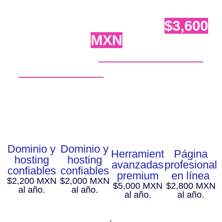
¿Por qué vale invertir
$3,600
MXN
?
Lo que vas a recibir
no es solo una página
, es
un
paquete completo
que te va a enseñar tus
propias páginas web e incluye recursos,
acompañamiento y herramientas premium que
multiplican tu inversión.
Dominio y
Dominio y
Herramientas
Página
hosting
hosting
avanzadas
profesional
confiables
confiables
premium
en línea
$2,200 MXN
$2,000 MXN
$5,000 MXN
$2,800 MXN
al año.
al año.
al año.
al año.