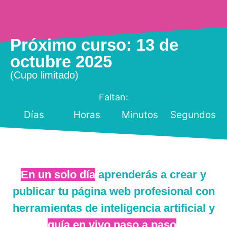
Próximo curso: 13 de
octubre 2025
(Cupo limitado)
Faltan:
Días
Horas
Minutos
Segundos
En un solo día
aprenderás a crear y
publicar tu página web profesional con
herramientas de inteligencia artificial y
guía en vivo paso a paso
.