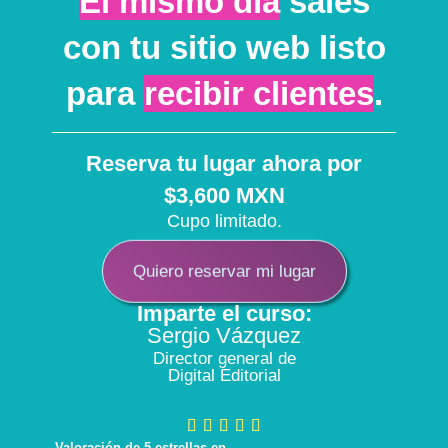
El mismo día
sales
con tu sitio web listo
para
recibir clientes
.
Reserva tu lugar ahora por
$3,600 MXN
Cupo limitado.
Quiero reservar mi lugar
Imparte el curso:
Sergio Vázquez
Director general de
Digital Editorial
Valoración de 5 estrellas en