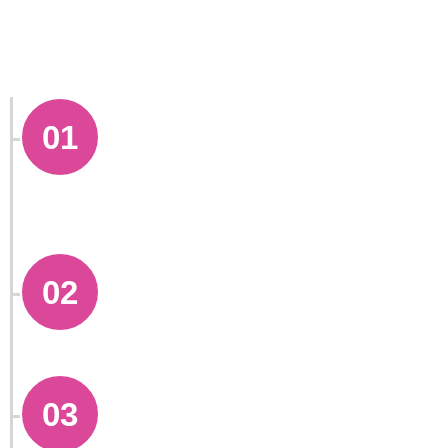
Lunes:
01
Webinar en vivo: tu página
queda publicada ese mismo día.
Martes:
02
Ediciones complementarias.
Jueves:
03
Diseño y funciones