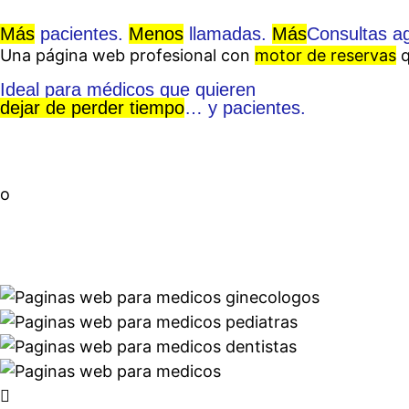
Más
pacientes.
Menos
llamadas.
Más
Consultas a
Una página web profesional con
motor de reservas
q
Ideal para médicos que quieren
dejar de perder tiempo
… y pacientes.
o