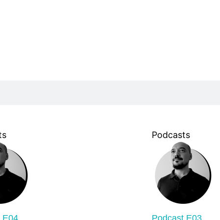
ts
Podcasts
t E04
Podcast E03