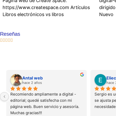
Página web de Create Space:
digital-
https://www.createspace.com Artículos
dirigid
Libros electrónicos vs libros
Nuevo
Reseñas
Antal web
Elie
hace 2 años
hace 
Recomiendo ampliamente a digital -
Sergio es u
editorial; quedé satisfecha con mi 
se ajusta p
página web. Buen servicio y asesoría. 
necesidades
Muchas gracias!!!