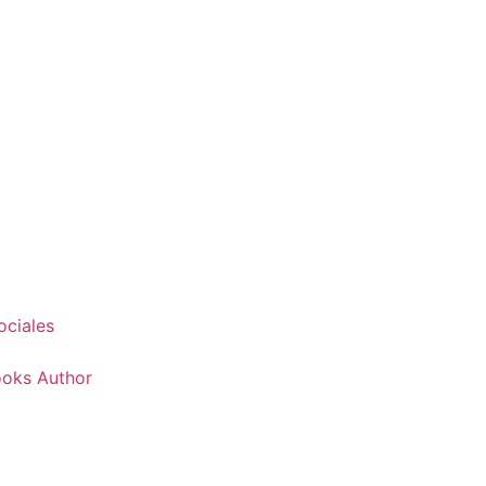
ociales
Books Author