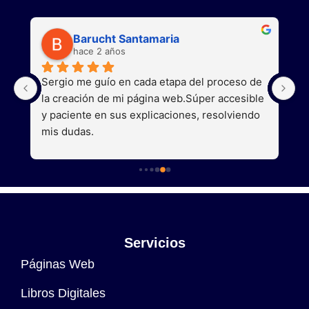
Barucht Santamaria
hace 2 años
Sergio me guío en cada etapa del proceso de 
S
la creación de mi página web.Súper accesible 
we
y paciente en sus explicaciones, resolviendo 
w
o 
mis dudas.
d
en
y
má
s
Servicios
Páginas Web
Libros Digitales