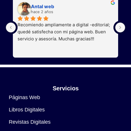
Antal web
hace 2 años
Recomiendo ampliamente a digital -editorial; 
S
quedé satisfecha con mi página web. Buen 
a
servicio y asesoría. Muchas gracias!!!
g
Servicios
Páginas Web
Libros Digitales
Revistas Digitales