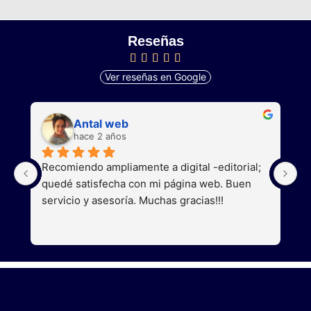
Reseñas
Ver reseñas en Google
Antal web
hace 2 años
Recomiendo ampliamente a digital -editorial; 
S
quedé satisfecha con mi página web. Buen 
a
servicio y asesoría. Muchas gracias!!!
g